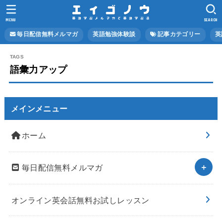
MENU
SEARCH
毎日配信無料メルマガ
英語勉強体験談
記事カテゴリー
英
語彙力アップ
メインメニュー
ホーム
毎日配信無料メルマガ
オンライン英会話無料お試しレッスン