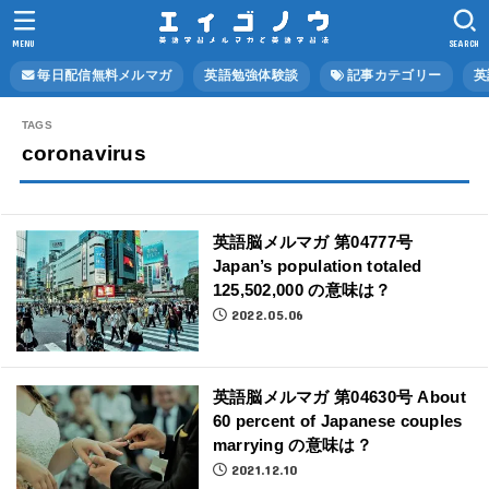
MENU
SEARCH
毎日配信無料メルマガ
英語勉強体験談
記事カテゴリー
英
coronavirus
英語脳メルマガ 第04777号
Japan’s population totaled
125,502,000 の意味は？
2022.05.06
英語脳メルマガ 第04630号 About
60 percent of Japanese couples
marrying の意味は？
2021.12.10