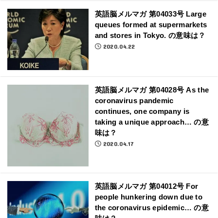
英語脳メルマガ 第04033号 Large
queues formed at supermarkets
and stores in Tokyo. の意味は？
2020.04.22
英語脳メルマガ 第04028号 As the
coronavirus pandemic
continues, one company is
taking a unique approach… の意
味は？
2020.04.17
英語脳メルマガ 第04012号 For
people hunkering down due to
the coronavirus epidemic… の意