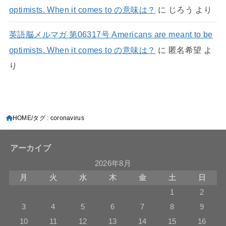
optimists. When it comes to の意味は？
に
じろう
より
英語脳メルマガ 第06317号 Americans are meant to be
optimists. When it comes to の意味は？
に
匿名希望
よ
り
HOME
タグ : coronavirus
アーカイブ
2026年8月
月
火
水
木
金
土
日
1
2
3
4
5
6
7
8
9
10
11
12
13
14
15
16