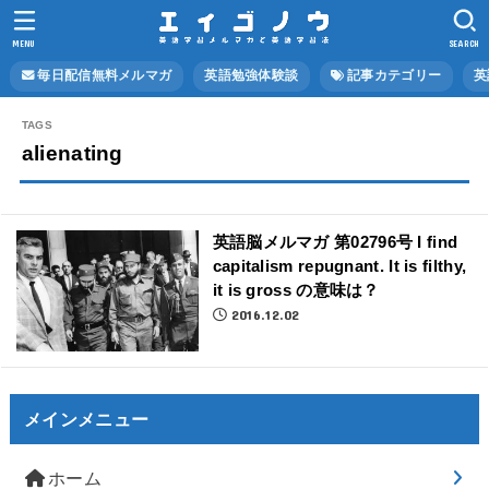
MENU
SEARCH
毎日配信無料メルマガ
英語勉強体験談
記事カテゴリー
英
alienating
英語脳メルマガ 第02796号 I find
capitalism repugnant. It is filthy,
it is gross の意味は？
2016.12.02
メインメニュー
ホーム