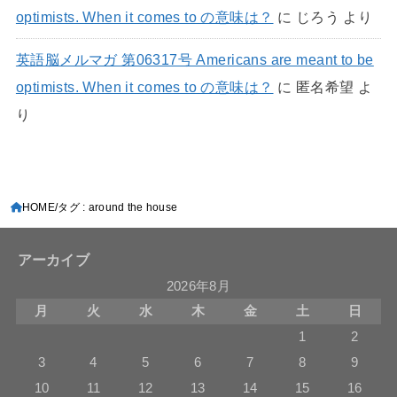
optimists. When it comes to の意味は？
に
じろう
より
英語脳メルマガ 第06317号 Americans are meant to be
optimists. When it comes to の意味は？
に
匿名希望
よ
り
HOME
タグ : around the house
アーカイブ
2026年8月
月
火
水
木
金
土
日
1
2
3
4
5
6
7
8
9
10
11
12
13
14
15
16