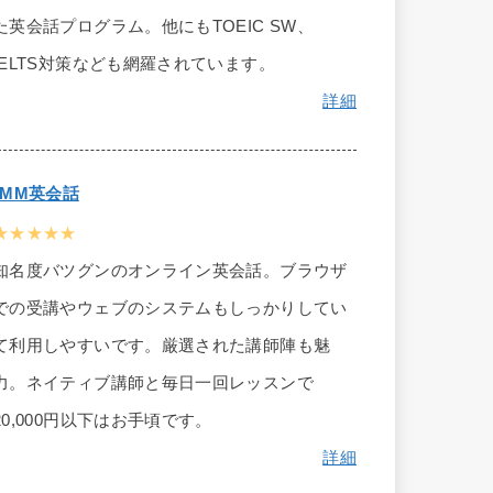
た英会話プログラム。他にもTOEIC SW、
IELTS対策なども網羅されています。
詳細
DMM英会話
★★★★★
知名度バツグンのオンライン英会話。ブラウザ
での受講やウェブのシステムもしっかりしてい
て利用しやすいです。厳選された講師陣も魅
力。ネイティブ講師と毎日一回レッスンで
20,000円以下はお手頃です。
詳細