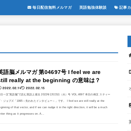
毎日配信無料メルマガ
英語勉強体験談
記事カ
英語脳メルマガ 第04697号 I feel we are
still really at the beginning の意味は？
2022.02.14
2022.02.15
日一文“英語脳”で読む英語上達法 2022年2月15日（火）号 VOL.4697 本日の例文 スティー
・ジョブズ「1995～失われたインタビュー～」です。 I feel we are still really at the
eginning of that vector, and if we can nudge it in the right direction, it will be a much
etter thing as it progresses on. A...