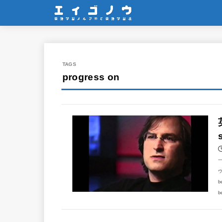
progress on
一
ヴ
b
b