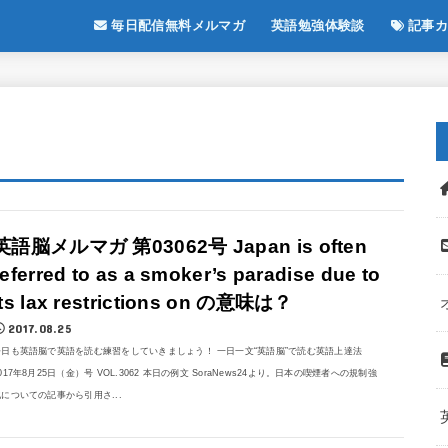
毎日配信無料メルマガ
英語勉強体験談
記事カ
英語脳メルマガ 第03062号 Japan is often
referred to as a smoker’s paradise due to
its lax restrictions on の意味は？
2017.08.25
今日も英語脳で英語を読む練習をしていきましょう！ 一日一文“英語脳”で読む英語上達法
017年8月25日（金）号 VOL.3062 本日の例文 SoraNews24より。日本の喫煙者への規制強
化についての記事から引用さ...