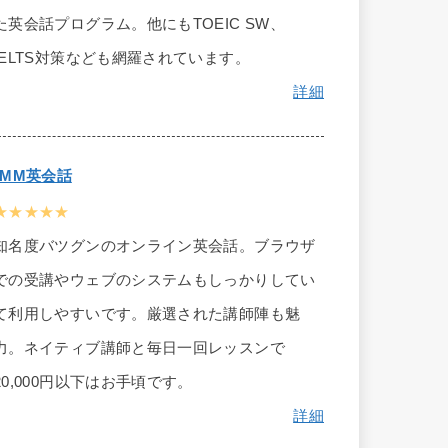
た英会話プログラム。他にもTOEIC SW、
IELTS対策なども網羅されています。
詳細
DMM英会話
★★★★★
知名度バツグンのオンライン英会話。ブラウザ
での受講やウェブのシステムもしっかりしてい
て利用しやすいです。厳選された講師陣も魅
力。ネイティブ講師と毎日一回レッスンで
20,000円以下はお手頃です。
詳細