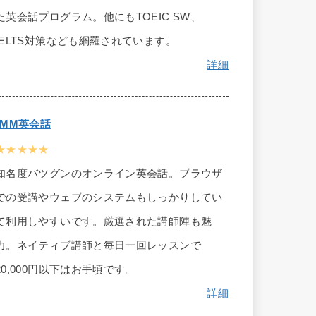
た英会話プログラム。他にもTOEIC SW、
IELTS対策なども網羅されています。
詳細
DMM英会話
★★★★★
知名度バツグンのオンライン英会話。ブラウザ
での受講やウェブのシステムもしっかりしてい
て利用しやすいです。厳選された講師陣も魅
力。ネイティブ講師と毎日一回レッスンで
20,000円以下はお手頃です。
詳細