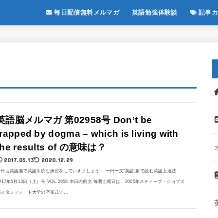
毎日配信無料メルマガ
英語勉強体験談
記事カ
英語脳メルマガ 第02958号 Don’t be
trapped by dogma – which is living with
the results of の意味は？
2017.05.13
2020.12.29
今日も英語脳で英語を読む練習をしていきましょう！ 一日一文“英語脳”で読む英語上達法
017年5月13日（土）号 VOL.2958 本日の例文 毎週土曜日は、2005年スティーブ・ジョブズ
がスタンフォード大学の卒業式で...