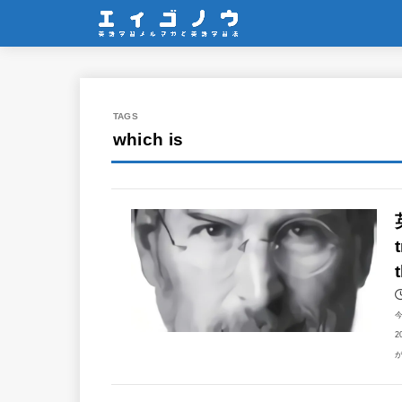
which is
2