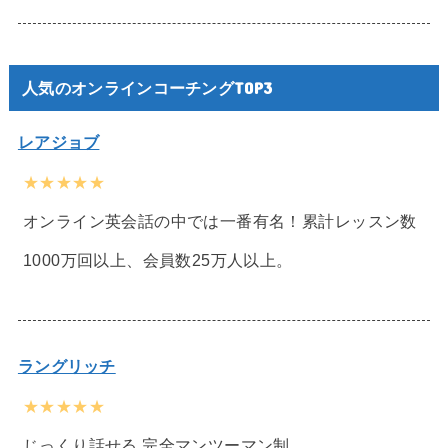
人気のオンラインコーチングTOP3
レアジョブ
★★★★★
オンライン英会話の中では一番有名！累計レッスン数
1000万回以上、会員数25万人以上。
ラングリッチ
★★★★★
じっくり話せる 完全マンツーマン制