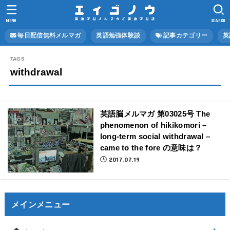
MENU
SEARCH
毎日配信無料メルマガ
英語勉強体験談
記事カテゴリー
英
withdrawal
英語脳メルマガ 第03025号 The
phenomenon of hikikomori –
long-term social withdrawal –
came to the fore の意味は？
2017.07.19
メインメニュー