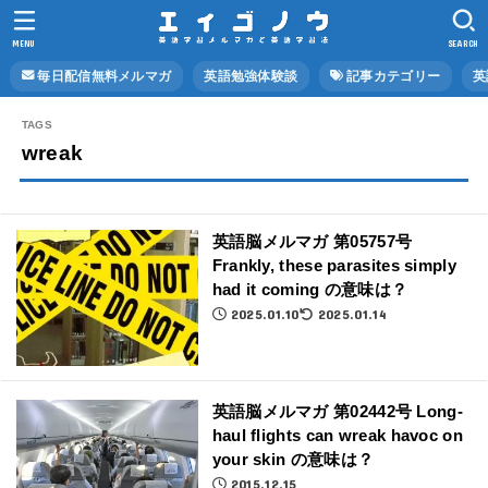
MENU
SEARCH
毎日配信無料メルマガ
英語勉強体験談
記事カテゴリー
英
wreak
英語脳メルマガ 第05757号
Frankly, these parasites simply
had it coming の意味は？
2025.01.10
2025.01.14
英語脳メルマガ 第02442号 Long-
haul flights can wreak havoc on
your skin の意味は？
2015.12.15