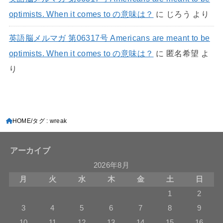
optimists. When it comes to の意味は？
に
じろう
より
英語脳メルマガ 第06317号 Americans are meant to be
optimists. When it comes to の意味は？
に
匿名希望
よ
り
HOME
タグ : wreak
アーカイブ
2026年8月
月
火
水
木
金
土
日
1
2
3
4
5
6
7
8
9
10
11
12
13
14
15
16