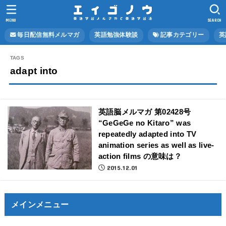
MENU
SEARCH
毎日配信無料メルマガ
英語勉強体験談
記事カテゴリー
英
adapt into
英語脳メルマガ 第02428号
“GeGeGe no Kitaro” was
repeatedly adapted into TV
animation series as well as live-
action films の意味は？
2015.12.01
メインメニュー