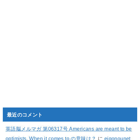
最近のコメント
英語脳メルマガ 第06317号 Americans are meant to be
optimists. When it comes to の意味は？
に
eigonounet