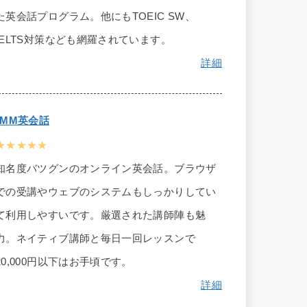
た英会話プログラム。他にもTOEIC SW、
IELTS対策なども網羅されています。
詳細
DMM英会話
★★★★★
知名度バツグンのオンライン英会話。ブラウザ
での受講やウェブのシステムもしっかりしてい
て利用しやすいです。厳選された講師陣も魅
力。ネイティブ講師と毎日一回レッスンで
20,000円以下はお手頃です。
詳細