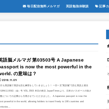
毎日配信無料メルマガ
英語勉強体験談
記事カ
英語脳メルマガ 第03503号 A Japanese
passport is now the most powerful in the
world. の意味は？
2018.11.09
今日も英語脳で英語を読む練習をしていきましょう！ 一日一文“英語脳”で読む英語上達法
018年11月9日（金）号 VOL.3503 本日の例文 JapanTimesより。日本のパスポートの強さ
数についての記事から引用させていただきました。 A Japanese passport is now the
ost powerful in the world, allowing holders to travel freely to 190 countries and
rritories...