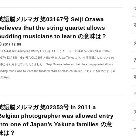
英語脳メルマガ 第03167号 Seiji Ozawa
believes that the string quartet allows
budding musicians to learn の意味は？
2017.12.08
今日も英語脳で英語を読む練習をしていきましょう！ 一日一文“英語脳”で読む英語上達法
017年12月8日（金）号 VOL.3167 本日の例文 JapanTimesより。小澤征爾さんについての
事から引用させていただきました。 Seiji Ozawa believes that the string quartet allows
udding musicians to learn the fundamentals of classical music. こちらでも読めます（発
音声付...
英語脳メルマガ 第02353号 In 2011 a
Belgian photographer was allowed entry
into one of Japan’s Yakuza families の意
味は？