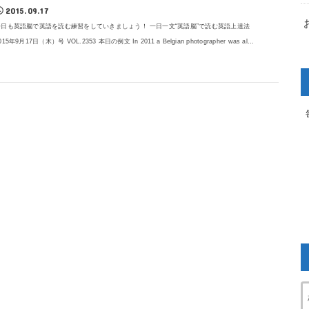
2015.09.17
今日も英語脳で英語を読む練習をしていきましょう！ 一日一文“英語脳”で読む英語上達法
015年9月17日（木）号 VOL.2353 本日の例文 In 2011 a Belgian photographer was al...