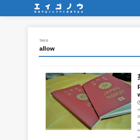
allow
2
指
m
te