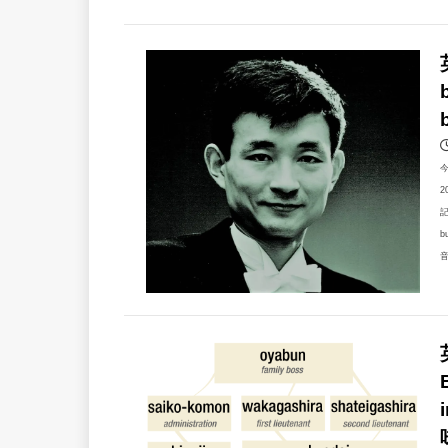
2
記
b
音