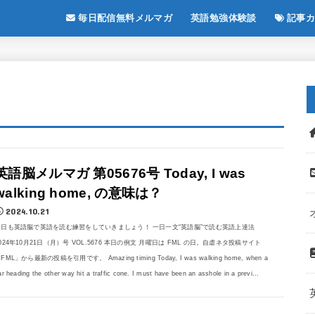
毎日配信無料メルマガ
英語勉強体験談
記事カ
英語脳メルマガ 第05676号 Today, I was
walking home, の意味は？
2024.10.21
今日も英語脳で英語を読む練習をしていきましょう！ 一日一文“英語脳”で読む英語上達法
024年10月21日（月）号 VOL.5676 本日の例文 月曜日は FML の日。自虐ネタ投稿サイト
FML」から最新の投稿を引用です。 Amazing timing Today, I was walking home, when a
ar heading the other way hit a traffic cone. I must have been an asshole in a previ...