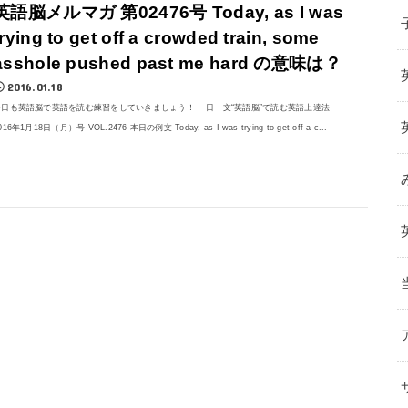
英語脳メルマガ 第02476号 Today, as I was
trying to get off a crowded train, some
asshole pushed past me hard の意味は？
2016.01.18
今日も英語脳で英語を読む練習をしていきましょう！ 一日一文“英語脳”で読む英語上達法
016年1月18日（月）号 VOL.2476 本日の例文 Today, as I was trying to get off a c...