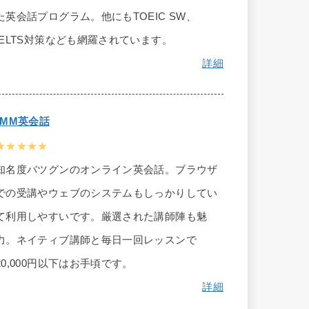
た英会話プログラム。他にもTOEIC SW、
IELTS対策なども網羅されています。
詳細
DMM英会話
★★★★★
知名度バツグンのオンライン英会話。ブラウザ
での受講やウェブのシステムもしっかりしてい
て利用しやすいです。厳選された講師陣も魅
力。ネイティブ講師と毎日一回レッスンで
20,000円以下はお手頃です。
詳細