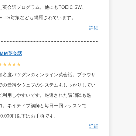
た英会話プログラム。他にもTOEIC SW、
IELTS対策なども網羅されています。
詳細
DMM英会話
★★★★★
知名度バツグンのオンライン英会話。ブラウザ
での受講やウェブのシステムもしっかりしてい
て利用しやすいです。厳選された講師陣も魅
力。ネイティブ講師と毎日一回レッスンで
20,000円以下はお手頃です。
詳細