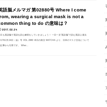
英語脳メルマガ 第02880号 Where I come
from, wearing a surgical mask is not a
common thing to do の意味は？
2017.02.24
今日も英語脳で英語を読む練習をしていきましょう！ 一日一文“英語脳”で読む英語上達法
017年2月24日（金）号 VOL.2880 本日の例文 MATCHA より、日本のマスク文化について
記事から引用です。 Wher...