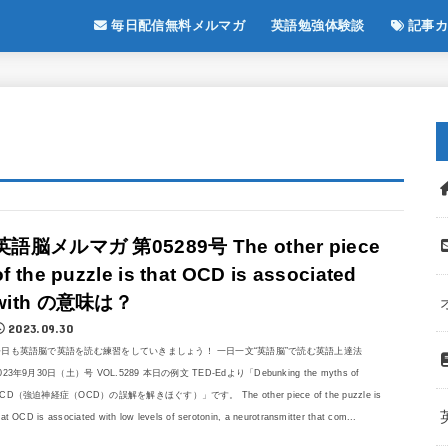
毎日配信無料メルマガ
英語勉強体験談
記事カ
英語脳メルマガ 第05289号 The other piece
of the puzzle is that OCD is associated
with の意味は？
2023.09.30
今日も英語脳で英語を読む練習をしていきましょう！ 一日一文“英語脳”で読む英語上達法
023年9月30日（土）号 VOL.5289 本日の例文 TED-Edより「Debunking the myths of
CD（強迫神経症（OCD）の誤解を解きほぐす）」です。 The other piece of the puzzle is
hat OCD is associated with low levels of serotonin, a neurotransmitter that com...