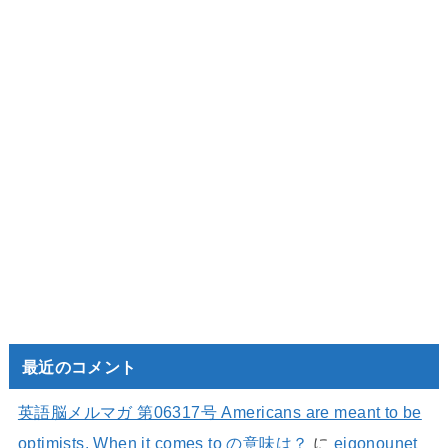
最近のコメント
英語脳メルマガ 第06317号 Americans are meant to be
optimists. When it comes to の意味は？
に
eigonounet