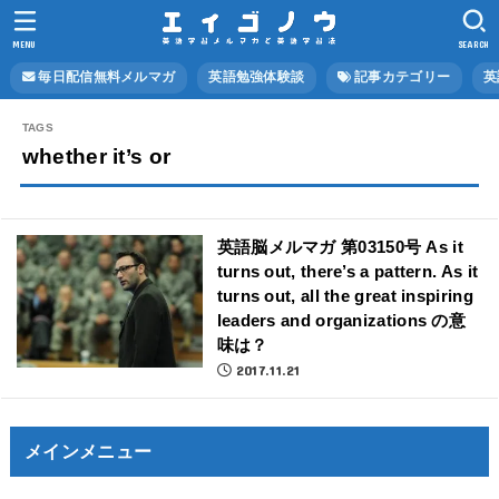
MENU
SEARCH
毎日配信無料メルマガ
英語勉強体験談
記事カテゴリー
英
whether it’s or
英語脳メルマガ 第03150号 As it
turns out, there’s a pattern. As it
turns out, all the great inspiring
leaders and organizations の意
味は？
2017.11.21
メインメニュー