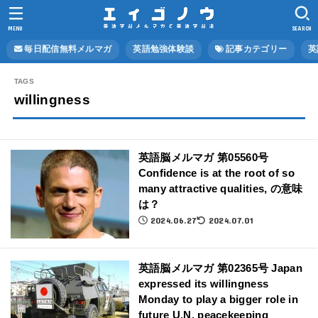
MENU
SEARCH
毎日配信無料メルマガ
英語勉強体験談
記事カテゴリー
英
willingness
英語脳メルマガ 第05560号
Confidence is at the root of so
many attractive qualities, の意味
は？
2024.06.27
2024.07.01
英語脳メルマガ 第02365号 Japan
expressed its willingness
Monday to play a bigger role in
future U.N. peacekeeping