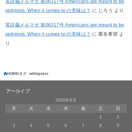
英語脳メルマガ 第06317号 Americans are meant to be
optimists. When it comes to の意味は？
に
じろう
より
英語脳メルマガ 第06317号 Americans are meant to be
optimists. When it comes to の意味は？
に
匿名希望
よ
り
HOME
タグ : willingness
アーカイブ
2026年8月
月
火
水
木
金
土
日
1
2
3
4
5
6
7
8
9