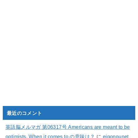
最近のコメント
英語脳メルマガ 第06317号 Americans are meant to be
optimists. When it comes to の意味は？
に
eigonounet