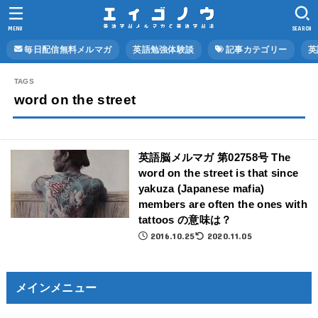
MENU
SEARCH
毎日配信無料メルマガ
英語勉強体験談
記事カテゴリー
英
word on the street
英語脳メルマガ 第02758号 The
word on the street is that since
yakuza (Japanese mafia)
members are often the ones with
tattoos の意味は？
2016.10.25
2020.11.05
メインメニュー