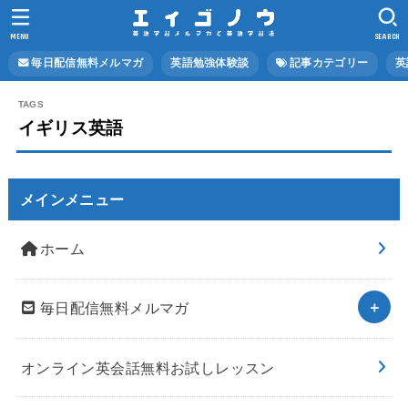
MENU
SEARCH
毎日配信無料メルマガ
英語勉強体験談
記事カテゴリー
英
イギリス英語
メインメニュー
ホーム
毎日配信無料メルマガ
オンライン英会話無料お試しレッスン