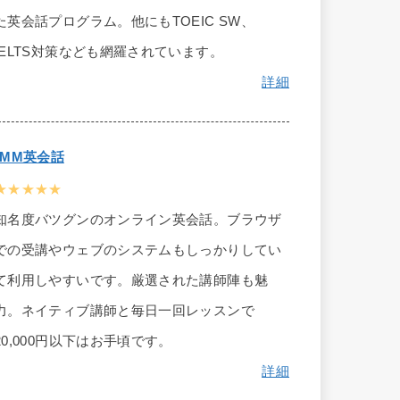
た英会話プログラム。他にもTOEIC SW、
IELTS対策なども網羅されています。
詳細
DMM英会話
★★★★★
知名度バツグンのオンライン英会話。ブラウザ
での受講やウェブのシステムもしっかりしてい
て利用しやすいです。厳選された講師陣も魅
力。ネイティブ講師と毎日一回レッスンで
20,000円以下はお手頃です。
詳細