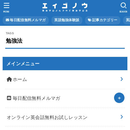
MENU
SEARCH
毎日配信無料メルマガ
英語勉強体験談
記事カテゴリー
英
勉強法
メインメニュー
ホーム
毎日配信無料メルマガ
オンライン英会話無料お試しレッスン