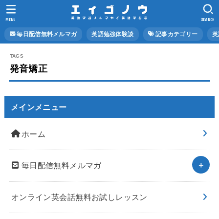
MENU
SEARCH
毎日配信無料メルマガ
英語勉強体験談
記事カテゴリー
英
発音矯正
メインメニュー
ホーム
毎日配信無料メルマガ
オンライン英会話無料お試しレッスン