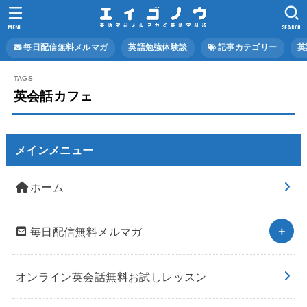
MENU
SEARCH
毎日配信無料メルマガ
英語勉強体験談
記事カテゴリー
英
英会話カフェ
メインメニュー
ホーム
毎日配信無料メルマガ
オンライン英会話無料お試しレッスン