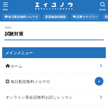
MENU
SEARCH
毎日配信無料メルマガ
英語勉強体験談
記事カテゴリー
英
試験対策
メインメニュー
ホーム
毎日配信無料メルマガ
オンライン英会話無料お試しレッスン