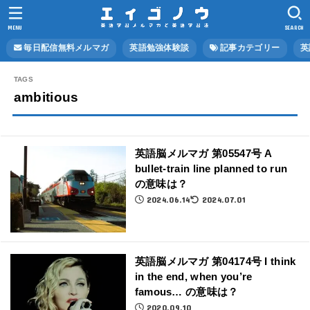
MENU
SEARCH
毎日配信無料メルマガ
英語勉強体験談
記事カテゴリー
英
ambitious
英語脳メルマガ 第05547号 A
bullet-train line planned to run
の意味は？
2024.06.14
2024.07.01
英語脳メルマガ 第04174号 I think
in the end, when you’re
famous… の意味は？
2020.09.10