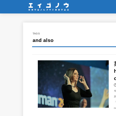
and also
2
「
c