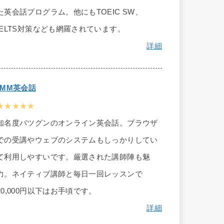
た英会話プログラム。他にもTOEIC SW、
IELTS対策なども網羅されています。
詳細
DMM英会話
★★★★★
知名度バツグンのオンライン英会話。ブラウザ
での受講やウェブのシステムもしっかりしてい
て利用しやすいです。厳選された講師陣も魅
力。ネイティブ講師と毎日一回レッスンで
20,000円以下はお手頃です。
詳細