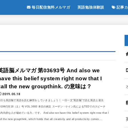
毎日配信無料メルマガ
英語勉強体験談
記事カ
英語脳メルマガ 第03693号 And also we
have this belief system right now that I
call the new groupthink. の意味は？
2019.05.18
今日も英語脳で英語を読む練習をしていきましょう！ 一日一文“英語脳”で読む英語上達法
019年5月18（土）号 VOL.3693 本日の例文 スーザン・ケイン氏によるTEDでのスピーチ
内向的な人が秘めている力」です。 And also we have this belief system right now that I
all the new groupthink, which holds that all creativity and all productivity comes...