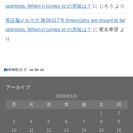
optimists. When it comes to の意味は？
に
じろう
より
英語脳メルマガ 第06317号 Americans are meant to be
optimists. When it comes to の意味は？
に
匿名希望
よ
り
HOME
タグ : as far as
アーカイブ
2026年8月
月
火
水
木
金
土
日
1
2
3
4
5
6
7
8
9
10
11
12
13
14
15
16