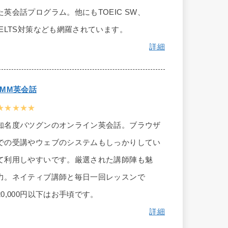
た英会話プログラム。他にもTOEIC SW、
IELTS対策なども網羅されています。
詳細
DMM英会話
★★★★★
知名度バツグンのオンライン英会話。ブラウザ
での受講やウェブのシステムもしっかりしてい
て利用しやすいです。厳選された講師陣も魅
力。ネイティブ講師と毎日一回レッスンで
20,000円以下はお手頃です。
詳細