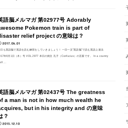
英語脳メルマガ 第02977号 Adorably
awesome Pokemon train is part of
disaster relief project の意味は？
2017.06.01
今日も英語脳で英語を読む練習をしていきましょう！ 一日一文“英語脳”で読む英語上達法
017年6月1日（木）号 VOL.2977 本日の例文 孔子（Confucius）の言葉です。 In a country
ll ...
英語脳メルマガ 第02437号 The greatness
of a man is not in how much wealth he
acquires, but in his integrity and の意味
は？
2015.12.10