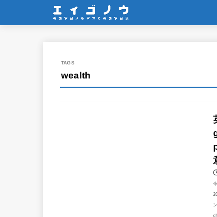
wealth
2
ン
c