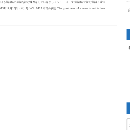
今日も英語脳で英語を読む練習をしていきましょう！ 一日一文“英語脳”で読む英語上達法
015年12月10日（木）号 VOL.2437 本日の例文 The greatness of a man is not in how...