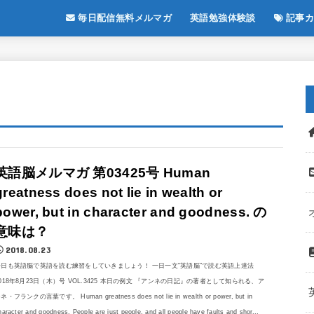
毎日配信無料メルマガ
英語勉強体験談
記事カ
英語脳メルマガ 第03425号 Human
greatness does not lie in wealth or
power, but in character and goodness. の
意味は？
2018.08.23
今日も英語脳で英語を読む練習をしていきましょう！ 一日一文“英語脳”で読む英語上達法
018年8月23日（木）号 VOL.3425 本日の例文 『アンネの日記』の著者として知られる、ア
ネ・フランクの言葉です。 Human greatness does not lie in wealth or power, but in
haracter and goodness. People are just people, and all people have faults and shor...