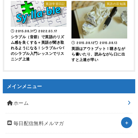
英語学習日記
英語の豆知識
2015.08.31
2022.03.17
シラブル（音節）で英語のリズ
ム感を良くする＋英語が聞き取
2015.08.12
2015.08.13
れるようになる！シラブルパパ
英語はアウトプット！聴きなが
のシラブル入門レッスンでリス
ら書いたり、読みながら口に出
ニング上達
すと上達が早い
メインメニュー
ホーム
毎日配信無料メルマガ