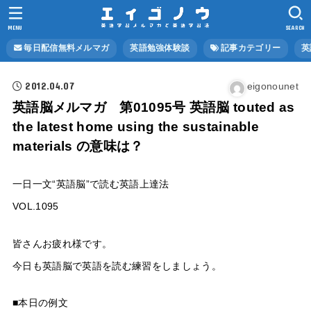
MENU
SEARCH
毎日配信無料メルマガ
英語勉強体験談
記事カテゴリー
英
2012.04.07
eigonounet
英語脳メルマガ 第01095号 英語脳 touted as
the latest home using the sustainable
materials の意味は？
一日一文“英語脳”で読む英語上達法
VOL.1095
皆さんお疲れ様です。
今日も英語脳で英語を読む練習をしましょう。
■本日の例文