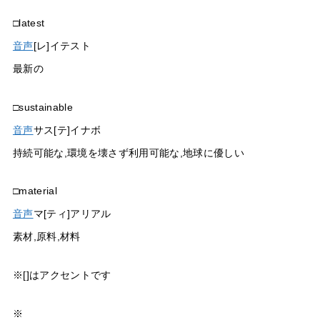
□latest
音声
[レ]イテスト
最新の
□sustainable
音声
サス[テ]イナボ
持続可能な,環境を壊さず利用可能な,地球に優しい
□material
音声
マ[ティ]アリアル
素材,原料,材料
※[]はアクセントです
※