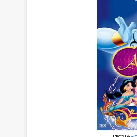
Photo By
Am