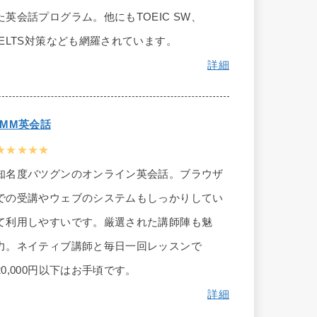
た英会話プログラム。他にもTOEIC SW、
IELTS対策なども網羅されています。
詳細
DMM英会話
★★★★★
知名度バツグンのオンライン英会話。ブラウザ
での受講やウェブのシステムもしっかりしてい
て利用しやすいです。厳選された講師陣も魅
力。ネイティブ講師と毎日一回レッスンで
20,000円以下はお手頃です。
詳細