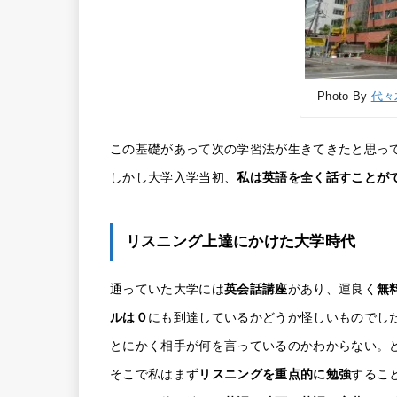
Photo By
代々木
この基礎があって次の学習法が生きてきたと思っ
しかし大学入学当初、
私は英語を全く話すことが
リスニング上達にかけた大学時代
通っていた大学には
英会話講座
があり、運良く
無
ルは０
にも到達しているかどうか怪しいものでし
とにかく相手が何を言っているのかわからない。
そこで私はまず
リスニングを重点的に勉強
するこ