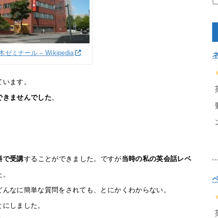
ゼミナール – Wikipedia
ています。
できませんでした
。
料で受講
することができました。ですが
当時の私の英会話レベ
た。
どんなに簡単な質問をされても、とにかくわからない。
とにしました。