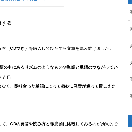
較する
る本（CDつき）
を購入してひたすら文章を読み続けました。
語の中にあるリズム
のようなものや
単語と単語のつながってい
きます。
はなく、
隣り合った単語によって微妙に発音が違って聞こえた
。
して、
CDの発音や読み方と徹底的に比較
してみるのが効果的で