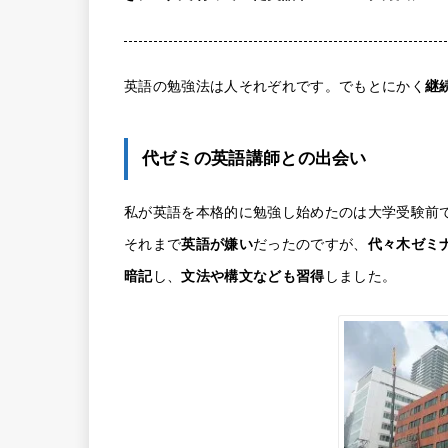
英語の勉強法は人それぞれです。でもとにかく
継
代ゼミの英語講師との出会い
私が英語を本格的に勉強し始めたのは大学受験前
それまで
英語が嫌い
だったのですが、
代々木ゼミ
暗記
し、
文法や構文なども習得
しました。