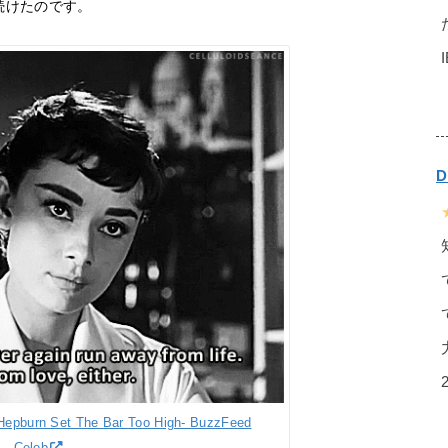
続けたのです。
Hepburn Set The Bar Too High- BuzzFeed
Celeb