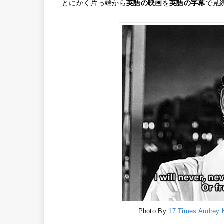
とにかく片っ端から
英語の映画
を
英語の字幕
で見
Photo By
17 Times Audrey 