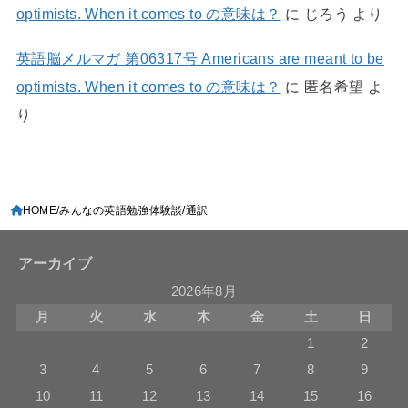
optimists. When it comes to の意味は？
に
じろう
より
英語脳メルマガ 第06317号 Americans are meant to be
optimists. When it comes to の意味は？
に
匿名希望
よ
り
HOME
みんなの英語勉強体験談
通訳
アーカイブ
2026年8月
月
火
水
木
金
土
日
1
2
3
4
5
6
7
8
9
10
11
12
13
14
15
16