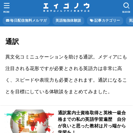
MENU
SEARCH
毎日配信無料メルマガ
英語勉強体験談
記事カテゴリー
英
通訳
異文化コミニュケーションを助ける通訳。メディアにも
注目される花形ですが必要とされる英語力は非常に高
く、スピードや表現力も必要とされます。通訳になるこ
とを目標にしている体験談をまとめてみました。
通訳案内士資格取得と英検一級合
格までの私の英語学習遍歴 自分
が良いと思った教材は片っ端から
学習を！