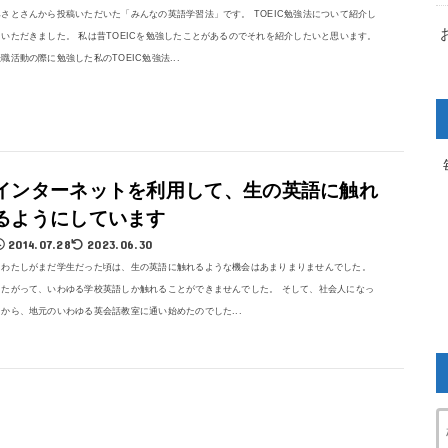
みさとさんから投稿いただいた「みんなの英語学習法」です。 TOEIC勉強法について紹介し
ていただきました。 私は昔TOEICを勉強したことがあるのでそれを紹介したいと思います。
職活動の際に勉強した私のTOEIC勉強法...
インターネットを利用して、生の英語に触れ
るようにしています
2014.07.28
2023.06.30
わたしがまだ学生だった頃は、生の英語に触れるような機会はあまりまりませんでした。
したがって、いわゆる学校英語しか触れることができませんでした。 そして、社会人になっ
てから、地元のいわゆる英会話教室に通い始めたのでした...