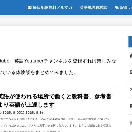
毎日配信無料メルマガ
英語勉強体験談
記事カ
be。英語Youtuberチャンネルを登録すれば楽しみな
強している体験談をまとめてみました。
英語が使われる場所で働くと教科書、参考書
より英語が上達します
2025.11.03
2025.11.14
アカサカさんから投稿いただいた「みんなの英語学習法」です。 英会話の勉強法について紹
介していただきました。 アメリカ海軍のある街に住んでいます。 もうこの段階である程度お
察しのことかと思われますが、わたしが英検やTOEI...