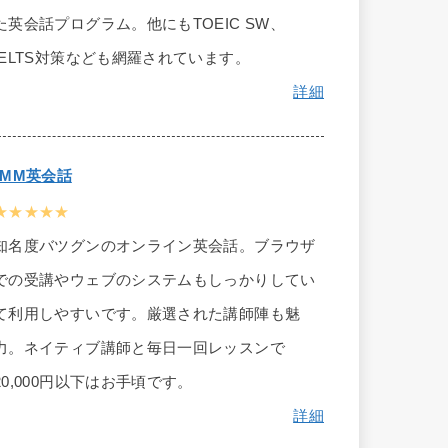
た英会話プログラム。他にもTOEIC SW、
IELTS対策なども網羅されています。
詳細
DMM英会話
★★★★★
知名度バツグンのオンライン英会話。ブラウザ
での受講やウェブのシステムもしっかりしてい
て利用しやすいです。厳選された講師陣も魅
力。ネイティブ講師と毎日一回レッスンで
20,000円以下はお手頃です。
詳細