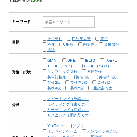
全体験談数
120
個
キーワード
大学受験
日常英会話
留学
目標
移住・ビザ取得
翻訳家
資格取得
通訳
GMAT
GRE
IELTS
TOEFL
TOEIC（L&R）
TOEIC（S&W）
ケンブリッジ英検
国連英検
資格・試験
英単語検定
英検1級
英検準1級
英検2級
英検準2級
英検3級
英検4級
英検5級
通訳案内士
スピーキング（発話力）
ライティング（書く力）
分野
リーディング（読解力）
リスニング（聞き取り力）
YouTube
アプリ
オンラインゲーム
オンライン英会話
ソーシャルメディア
単語帳