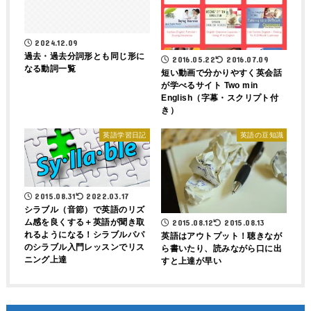
2024.12.09
過去・過去分詞形とも同じ形に
2016.05.22
2016.07.09
なる動詞一覧
短い動画で分かりやすく英会話
が学べるサイト Two min
English（字幕・スクリプト付
き）
英語学習日記
英語の豆知識
2015.08.31
2022.03.17
シラブル（音節）で英語のリズ
ム感を良くする＋英語が聞き取
2015.08.12
2015.08.13
れるようになる！シラブルパパ
英語はアウトプット！聴きなが
のシラブル入門レッスンでリス
ら書いたり、読みながら口に出
ニング上達
すと上達が早い