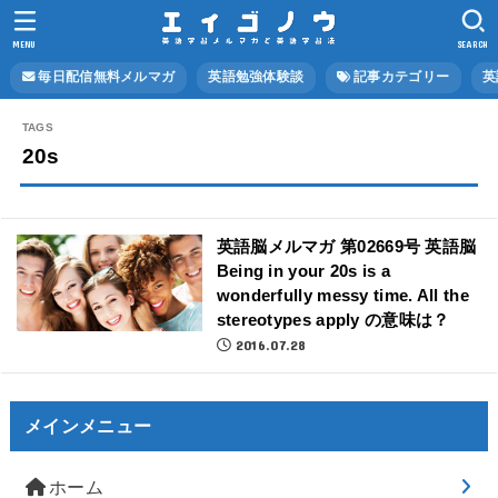
MENU
SEARCH
毎日配信無料メルマガ
英語勉強体験談
記事カテゴリー
英
20s
英語脳メルマガ 第02669号 英語脳
Being in your 20s is a
wonderfully messy time. All the
stereotypes apply の意味は？
2016.07.28
メインメニュー
ホーム