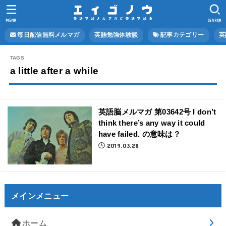
MENU
SEARCH
毎日配信無料メルマガ
英語勉強体験談
記事カテゴリー
英
a little after a while
英語脳メルマガ 第03642号 I don’t
think there’s any way it could
have failed. の意味は？
2019.03.28
メインメニュー
ホーム