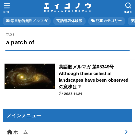
MENU
SEARCH
毎日配信無料メルマガ
英語勉強体験談
記事カテゴリー
英
a patch of
英語脳メルマガ 第05349号
Although these celestial
landscapes have been observed
の意味は？
2023.11.29
メインメニュー
ホーム