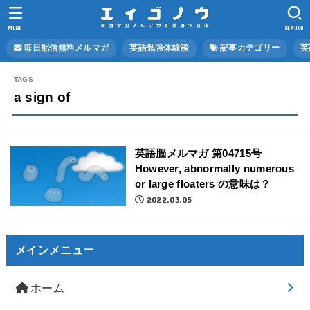
MENU
SEARCH
毎日配信無料メルマガ
英語勉強体験談
記事カテゴリー
英
a sign of
英語脳メルマガ 第04715号
However, abnormally numerous
or large floaters の意味は？
2022.03.05
メインメニュー
ホーム