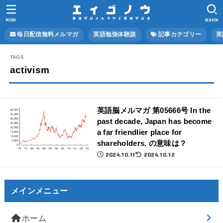
MENU
SEARCH
毎日配信無料メルマガ
英語勉強体験談
記事カテゴリー
英
activism
英語脳メルマガ 第05666号 In the
past decade, Japan has become
a far friendlier place for
shareholders. の意味は？
2024.10.11
2024.10.12
メインメニュー
ホーム