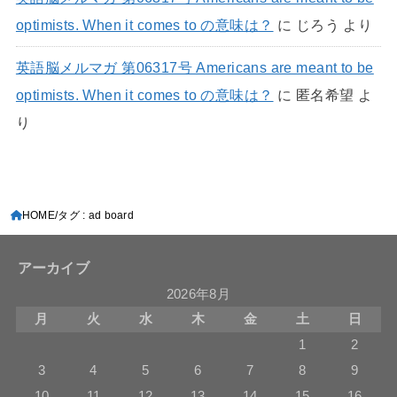
optimists. When it comes to の意味は？
に
じろう
より
英語脳メルマガ 第06317号 Americans are meant to be
optimists. When it comes to の意味は？
に
匿名希望
よ
り
HOME
タグ : ad board
アーカイブ
2026年8月
月
火
水
木
金
土
日
1
2
3
4
5
6
7
8
9
10
11
12
13
14
15
16