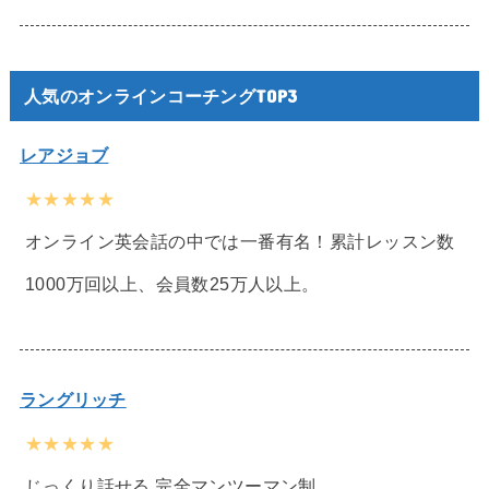
人気のオンラインコーチングTOP3
レアジョブ
★★★★★
オンライン英会話の中では一番有名！累計レッスン数
1000万回以上、会員数25万人以上。
ラングリッチ
★★★★★
じっくり話せる 完全マンツーマン制