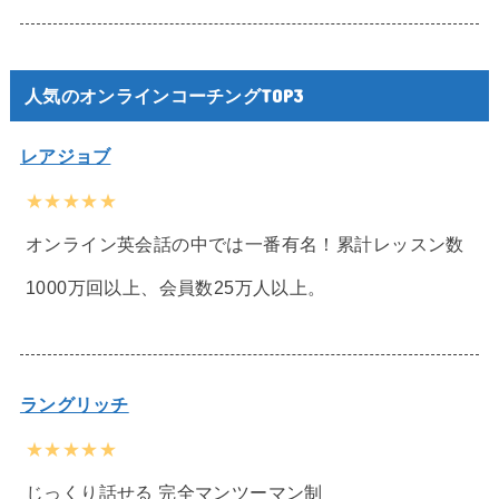
人気のオンラインコーチングTOP3
レアジョブ
★★★★★
オンライン英会話の中では一番有名！累計レッスン数
1000万回以上、会員数25万人以上。
ラングリッチ
★★★★★
じっくり話せる 完全マンツーマン制