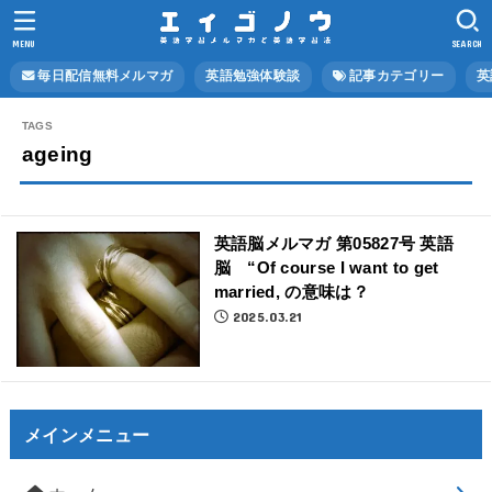
MENU
SEARCH
毎日配信無料メルマガ
英語勉強体験談
記事カテゴリー
英
ageing
英語脳メルマガ 第05827号 英語
脳 “Of course I want to get
married, の意味は？
2025.03.21
メインメニュー