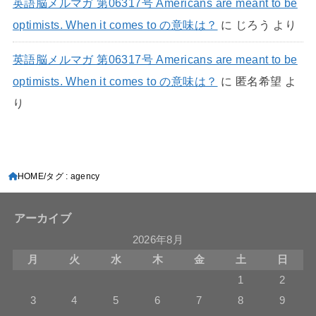
英語脳メルマガ 第06317号 Americans are meant to be
optimists. When it comes to の意味は？
に
じろう
より
英語脳メルマガ 第06317号 Americans are meant to be
optimists. When it comes to の意味は？
に
匿名希望
よ
り
HOME
タグ : agency
アーカイブ
2026年8月
月
火
水
木
金
土
日
1
2
3
4
5
6
7
8
9