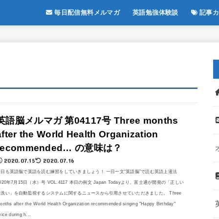
毎日配信無料メルマガ
英語勉強体験談
記事カ
英語脳メルマガ 第04117号 Three months
after the World Health Organization
recommended… の意味は？
2020.07.15
2020.07.16
今日も英語脳で英語を読む練習をしていきましょう！ 一日一文“英語脳”で読む英語上達法
020年7月15日（水）号 VOL.4117 本日の例文 Japan Todayより。富士通が開発の「正しい
手洗い」を自動監視するシステムに関するニュースから引用させていただきました。 Three
onths after the World Health Organization recommended singing "Happy Birthday"
wice during h...