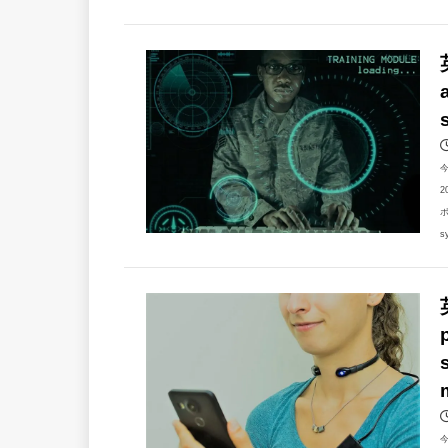
2
ボ
s