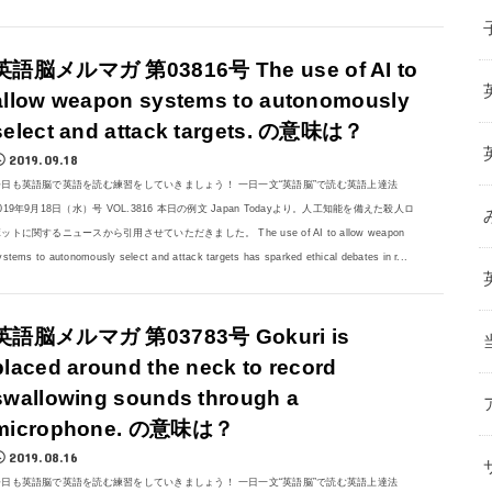
英語脳メルマガ 第03816号 The use of AI to
allow weapon systems to autonomously
select and attack targets. の意味は？
2019.09.18
今日も英語脳で英語を読む練習をしていきましょう！ 一日一文“英語脳”で読む英語上達法
019年9月18日（水）号 VOL.3816 本日の例文 Japan Todayより。人工知能を備えた殺人ロ
ットに関するニュースから引用させていただきました。 The use of AI to allow weapon
ystems to autonomously select and attack targets has sparked ethical debates in r...
英語脳メルマガ 第03783号 Gokuri is
placed around the neck to record
swallowing sounds through a
microphone. の意味は？
2019.08.16
今日も英語脳で英語を読む練習をしていきましょう！ 一日一文“英語脳”で読む英語上達法