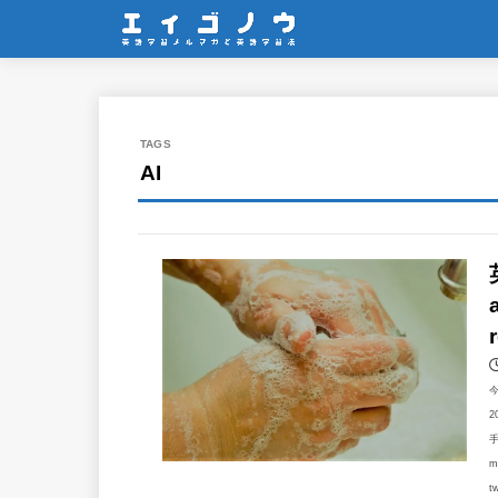
AI
2
m
t