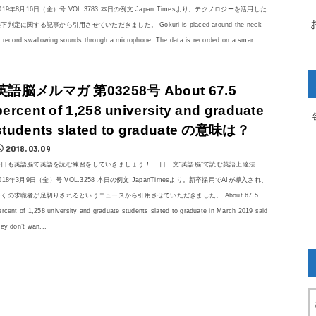
019年8月16日（金）号 VOL.3783 本日の例文 Japan Timesより。テクノロジーを活用した
下判定に関する記事から引用させていただきました。 Gokuri is placed around the neck
o record swallowing sounds through a microphone. The data is recorded on a smar...
英語脳メルマガ 第03258号 About 67.5
percent of 1,258 university and graduate
students slated to graduate の意味は？
2018.03.09
今日も英語脳で英語を読む練習をしていきましょう！ 一日一文“英語脳”で読む英語上達法
018年3月9日（金）号 VOL.3258 本日の例文 JapanTimesより。新卒採用でAIが導入され、
多くの求職者が足切りされるというニュースから引用させていただきました。 About 67.5
ercent of 1,258 university and graduate students slated to graduate in March 2019 said
hey don’t wan...