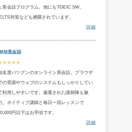
た英会話プログラム。他にもTOEIC SW、
IELTS対策なども網羅されています。
詳細
DMM英会話
★★★★★
知名度バツグンのオンライン英会話。ブラウザ
での受講やウェブのシステムもしっかりしてい
て利用しやすいです。厳選された講師陣も魅
力。ネイティブ講師と毎日一回レッスンで
20,000円以下はお手頃です。
詳細