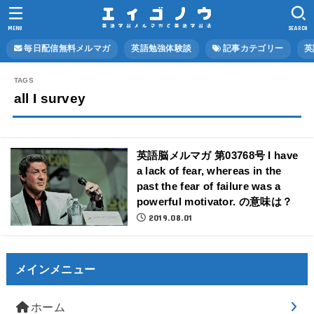
MENU
SEARCH
毎日配信無料メルマガ
英語勉強体験談
記事カテゴリー
英
all I survey
英語脳メルマガ 第03768号 I have
a lack of fear, whereas in the
past the fear of failure was a
powerful motivator. の意味は？
2019.08.01
メインメニュー
ホーム