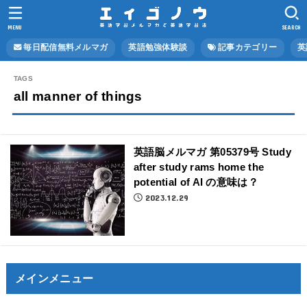
MENU
SEARCH
毎日配信無料メルマガ
英語勉強体験談
記事カテゴリー
英
all manner of things
英語脳メルマガ 第05379号 Study
after study rams home the
potential of AI の意味は？
2023.12.29
メインメニュー