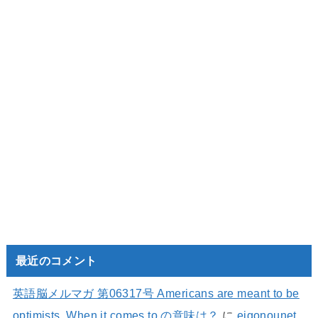
最近のコメント
英語脳メルマガ 第06317号 Americans are meant to be
optimists. When it comes to の意味は？
に
eigonounet