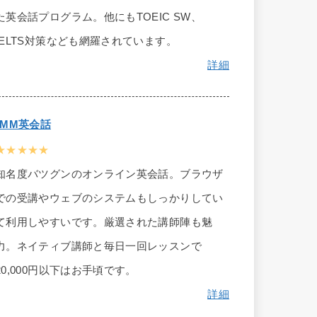
た英会話プログラム。他にもTOEIC SW、
IELTS対策なども網羅されています。
詳細
DMM英会話
★★★★★
知名度バツグンのオンライン英会話。ブラウザ
での受講やウェブのシステムもしっかりしてい
て利用しやすいです。厳選された講師陣も魅
力。ネイティブ講師と毎日一回レッスンで
20,000円以下はお手頃です。
詳細