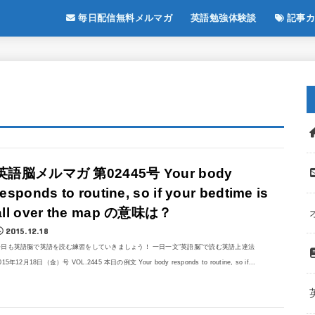
毎日配信無料メルマガ
英語勉強体験談
記事カ
英語脳メルマガ 第02445号 Your body
responds to routine, so if your bedtime is
all over the map の意味は？
2015.12.18
今日も英語脳で英語を読む練習をしていきましょう！ 一日一文“英語脳”で読む英語上達法
015年12月18日（金）号 VOL.2445 本日の例文 Your body responds to routine, so if...