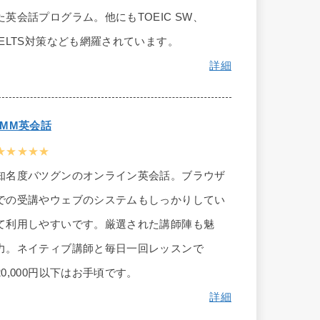
た英会話プログラム。他にもTOEIC SW、
IELTS対策なども網羅されています。
詳細
DMM英会話
★★★★★
知名度バツグンのオンライン英会話。ブラウザ
での受講やウェブのシステムもしっかりしてい
て利用しやすいです。厳選された講師陣も魅
力。ネイティブ講師と毎日一回レッスンで
20,000円以下はお手頃です。
詳細