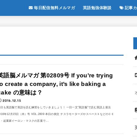
毎日配信無料メルマガ
英語勉強体験談
記事カ
英語脳メルマガ 第02809号 If you’re trying
to create a company, it’s like baking a
cake の意味は？
2016.12.15
今日も英語脳で英語を読む練習をしていきましょう！ 一日一文“英語脳”で読む英語上達法
016年12月15日（木）号 VOL.2809 本日の例文 テスラモーターズやスペースＸなどのＣＥ
Ｏ・起業家イーロン・マスクの言葉で...