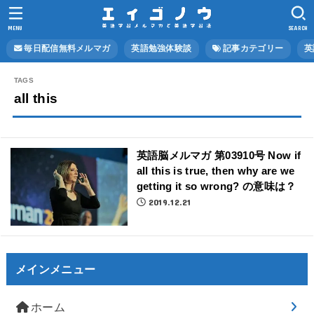
MENU
SEARCH
毎日配信無料メルマガ
英語勉強体験談
記事カテゴリー
英
all this
英語脳メルマガ 第03910号 Now if
all this is true, then why are we
getting it so wrong? の意味は？
2019.12.21
メインメニュー
ホーム