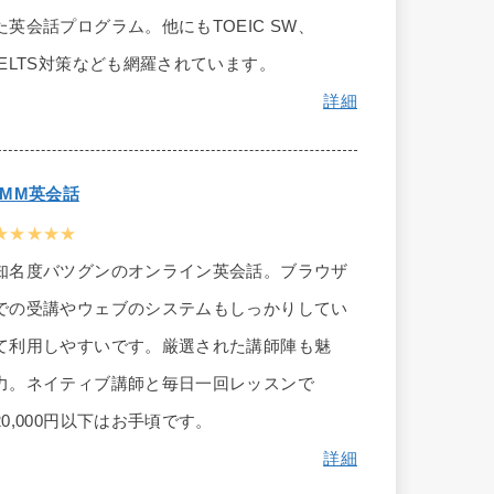
た英会話プログラム。他にもTOEIC SW、
IELTS対策なども網羅されています。
詳細
DMM英会話
★★★★★
知名度バツグンのオンライン英会話。ブラウザ
での受講やウェブのシステムもしっかりしてい
て利用しやすいです。厳選された講師陣も魅
力。ネイティブ講師と毎日一回レッスンで
20,000円以下はお手頃です。
詳細