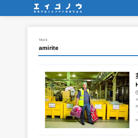
amirite
2
「
w