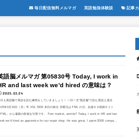
毎日配信無料メルマガ
英語勉強体験談
記事カ
英語脳メルマガ 第05830号 Today, I work in
HR and last week we’d hired の意味は？
2025.03.24
今日も英語脳で英語を読む練習をしていきましょう！ 一日一文“英語脳”で読む英語上達法
025年3月24日（月）号 VOL.5830 本日の例文 月曜日は FML の日。自虐ネタ投稿サイト
FML」から最新の投稿を引用です。 Free market, amirite? Today, I work in HR and last
eek we'd hired an apprentice for our repair shop. He was great. I spent $500 compa...