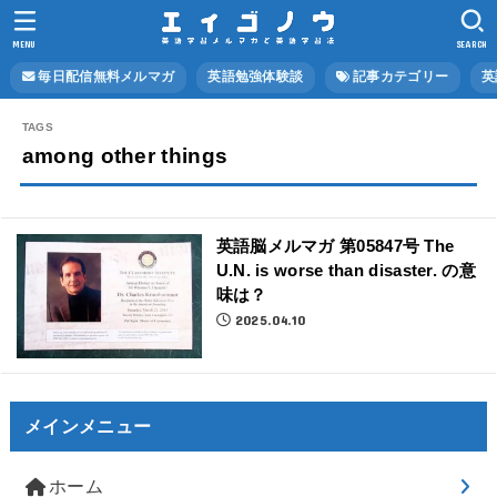
MENU
SEARCH
毎日配信無料メルマガ
英語勉強体験談
記事カテゴリー
英
among other things
英語脳メルマガ 第05847号 The
U.N. is worse than disaster. の意
味は？
2025.04.10
メインメニュー
ホーム