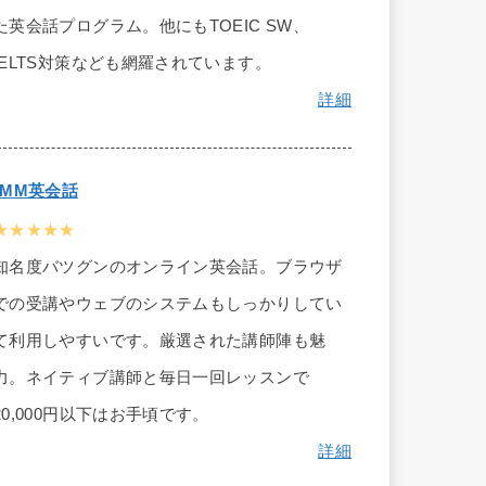
た英会話プログラム。他にもTOEIC SW、
IELTS対策なども網羅されています。
詳細
DMM英会話
★★★★★
知名度バツグンのオンライン英会話。ブラウザ
での受講やウェブのシステムもしっかりしてい
て利用しやすいです。厳選された講師陣も魅
力。ネイティブ講師と毎日一回レッスンで
20,000円以下はお手頃です。
詳細