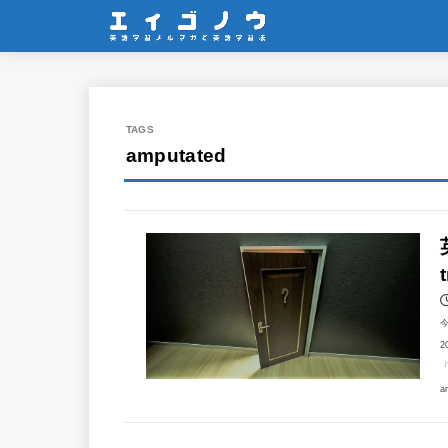
amputated
2
「
a