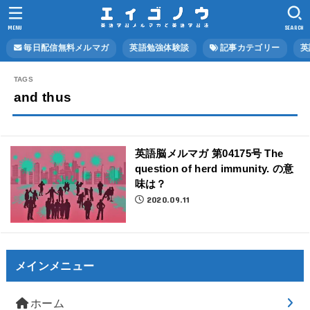
MENU
SEARCH
毎日配信無料メルマガ
英語勉強体験談
記事カテゴリー
英
and thus
英語脳メルマガ 第04175号 The
question of herd immunity. の意
味は？
2020.09.11
メインメニュー
ホーム